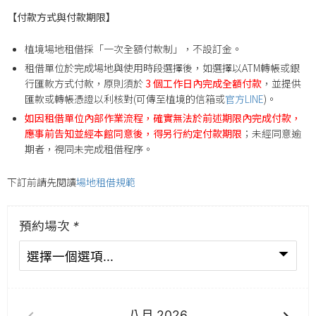
【付款方式與付款期限】
植境場地租借採「一次全額付款制」，不設訂金。
租借單位於完成場地與使用時段選擇後，如選擇以ATM轉帳或銀
行匯款方式付款，原則須於
3 個工作日內完成全額付款
，並提供
匯款或轉帳憑證以利核對(可傳至植境的信箱或
官方LINE
)。
如因租借單位內部作業流程，確實無法於前述期限內完成付款，
應事前告知並經本館同意後，得另行約定付款期限
；未經同意逾
期者，視同未完成租借程序。
下訂前請先閱讀
場地租借規範
預約場次
*
八月
2026