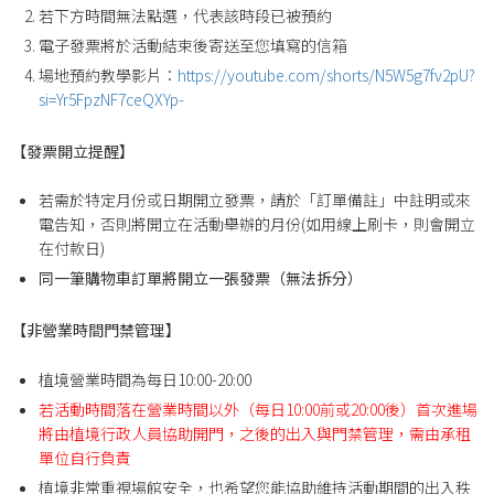
若下方時間無法點選，代表該時段已被預約
電子發票將於活動結束後寄送至您填寫的信箱
場地預約教學影片：
https://youtube.com/shorts/N5W5g7fv2pU?
si=Yr5FpzNF7ceQXYp-
【發票開立提醒】
若需於特定月份或日期開立發票，請於「訂單備註」中註明或來
電告知，否則將開立在活動舉辦的月份(如用線上刷卡，則會開立
在付款日)
同一筆購物車訂單將開立一張發票（無法拆分）
【非營業時間門禁管理】
植境營業時間為每日10:00-20:00
若活動時間落在營業時間以外（每日10:00前或20:00後）首次進場
將由植境行政人員協助開門，之後的出入與門禁管理，需由承租
單位自行負責
植境非常重視場館安全，也希望您能協助維持活動期間的出入秩