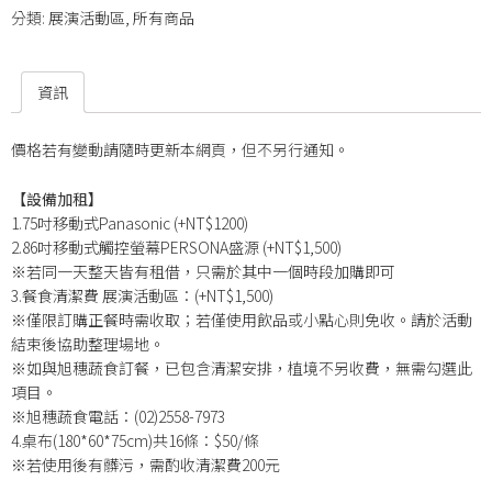
分類:
展演活動區
,
所有商品
資訊
價格若有變動請隨時更新本網頁，但不另行通知。
【設備加租】
1.75吋移動式Panasonic (+NT$1200)
2.86吋移動式觸控螢幕PERSONA盛源 (+NT$1,500)
※若同一天整天皆有租借，只需於其中一個時段加購即可
3.餐食清潔費 展演活動區：(+NT$1,500)
※僅限訂購正餐時需收取；若僅使用飲品或小點心則免收。請於活動
結束後協助整理場地。
※如與旭穗蔬食訂餐，已包含清潔安排，植境不另收費，無需勾選此
項目。
※旭穗蔬食電話：(02)2558-7973
4.桌布(180*60*75cm)共16條：$50/條
※若使用後有髒污，需酌收清潔費200元