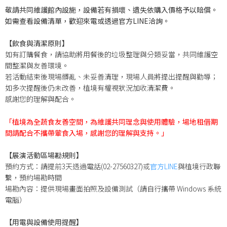
敬請共同維護館內設施，設備若有損壞、遺失依購入價格予以賠償。
如需查看設備清單，歡迎來電或透過官方LINE洽詢。
【飲食與清潔原則】
如有訂購餐食，請協助將用餐後的垃圾整理與分類妥當，共同維護空
間整潔與友善環境。
若活動結束後現場髒亂、未妥善清理，現場人員將提出提醒與勸導；
如多次提醒後仍未改善，植境有權視狀況加收清潔費。
感謝您的理解與配合。
「植境為全蔬食友善空間，為維護共同理念與使用體驗，場地租借期
間請配合不攜帶葷食入場，感謝您的理解與支持。」
【展演活動區場勘規則】
預約方式：請提前3天透過電話(02-27560327)或
官方LINE
與植境行政聯
繫，預約場勘時間
場勘內容：提供現場畫面拍照及設備測試（請自行攜帶 Windows 系統
電腦）
【用電與設備使用提醒】