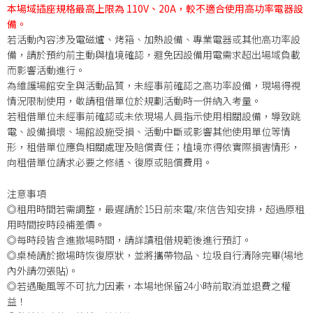
本場域插座規格最高上限為 110V、20A，較不適合使用高功率電器設
備。
若活動內容涉及電磁爐、烤箱、加熱設備、專業電器或其他高功率設
備，請於預約前主動與植境確認，避免因設備用電需求超出場域負載
而影響活動進行。
為維護場館安全與活動品質，未經事前確認之高功率設備，現場得視
情況限制使用，敬請租借單位於規劃活動時一併納入考量。
若租借單位未經事前確認或未依現場人員指示使用相關設備，導致跳
電、設備損壞、場館設施受損、活動中斷或影響其他使用單位等情
形，租借單位應負相關處理及賠償責任；植境亦得依實際損害情形，
向租借單位請求必要之修繕、復原或賠償費用。
注意事項
◎租用時間若需調整，最遲請於15日前來電/來信告知安排，超過原租
用時間按時段補差價。
◎每時段皆含進撤場時間，請詳讀租借規範後進行預訂。
◎桌椅請於撤場時恢復原狀，並將攜帶物品、垃圾自行清除完畢(場地
內外請勿張貼)。
◎若遇颱風等不可抗力因素，本場地保留24小時前取消並退費之權
益！