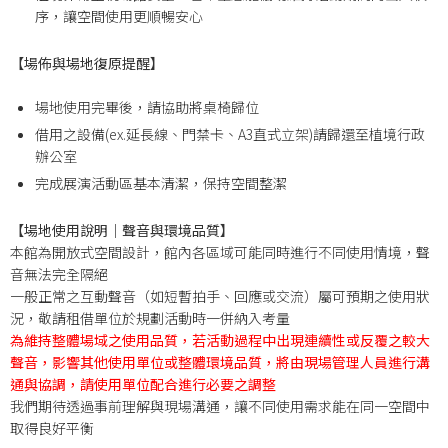
序，讓空間使用更順暢安心
【場佈與場地復原提醒】
場地使用完畢後，請協助將桌椅歸位
借用之設備(ex.延長線、門禁卡、A3直式立架)請歸還至植境行政
辦公室
完成展演活動區基本清潔，保持空間整潔
【場地使用說明｜聲音與環境品質】
本館為開放式空間設計，館內各區域可能同時進行不同使用情境，聲
音無法完全隔絕
一般正常之互動聲音（如短暫拍手、回應或交流）屬可預期之使用狀
況，敬請租借單位於規劃活動時一併納入考量
為維持整體場域之使用品質，若活動過程中出現連續性或反覆之較大
聲音，影響其他使用單位或整體環境品質，將由現場管理人員進行溝
通與協調，請使用單位配合進行必要之調整
我們期待透過事前理解與現場溝通，讓不同使用需求能在同一空間中
取得良好平衡