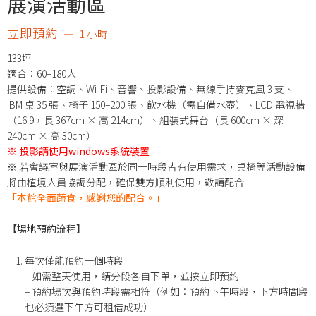
展演活動區
立即預約
1 小時
133坪
適合：60–180人
提供設備：空調、Wi-Fi、音響、投影設備、無線手持麥克風 3 支、
IBM 桌 35 張、椅子 150–200 張、飲水機（需自備水壺）、LCD 電視牆
（16:9，長 367cm × 高 214cm）、組裝式舞台（長 600cm × 深
240cm × 高 30cm）
※ 投影請使用windows系統裝置
※ 若會議室與展演活動區於同一時段皆有使用需求，桌椅等活動設備
將由植境人員協調分配，確保雙方順利使用，敬請配合
「本館全面蔬食，感謝您的配合。」
【場地預約流程】
每次僅能預約一個時段
– 如需整天使用，請分段各自下單，並按立即預約
– 預約場次與預約時段需相符（例如：預約下午時段，下方時間段
也必須選下午方可租借成功）